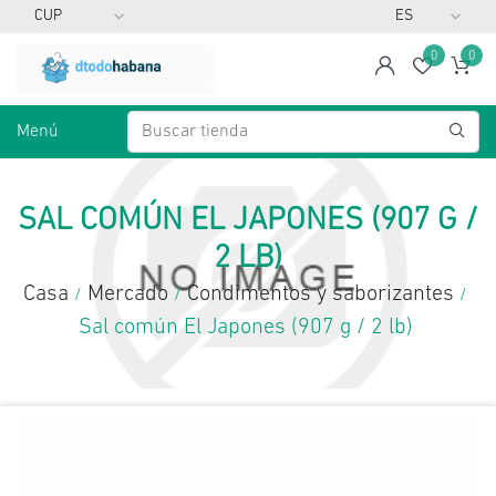
0
0
span
Lista d
Ca
Menú
SAL COMÚN EL JAPONES (907 G /
2 LB)
Casa
Mercado
Condimentos y saborizantes
/
/
/
Sal común El Japones (907 g / 2 lb)