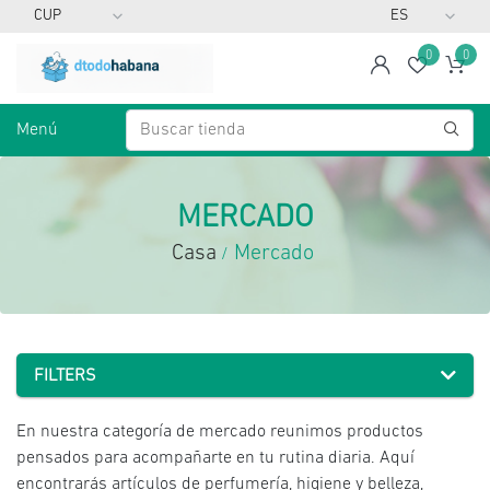
0
0
span
Lista d
Ca
Menú
MERCADO
Casa
Mercado
/
FILTERS
En nuestra categoría de mercado reunimos productos
pensados para acompañarte en tu rutina diaria. Aquí
encontrarás artículos de perfumería, higiene y belleza,