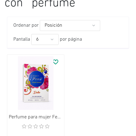
con ' perfume '
Ordenar por
Pantalla
por página
AÑADIR A LA LISTA DE DESEOS
Perfume para mujer Feast (100 ml)