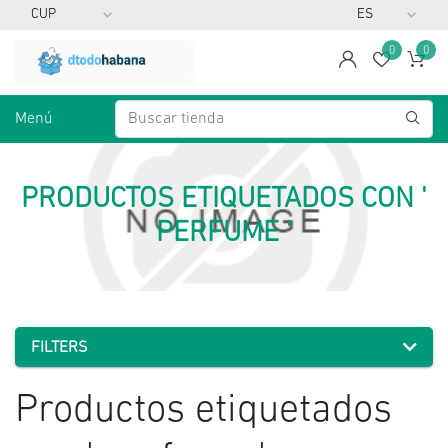
0
0
span
Lista d
Ca
Menú
PRODUCTOS ETIQUETADOS CON '
PERFUME '
FILTERS
Productos etiquetados