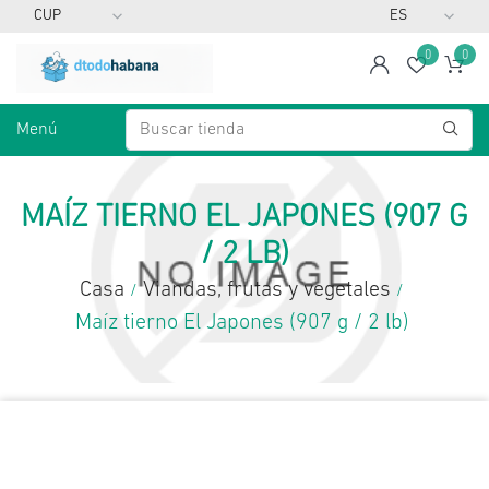
0
0
span
Lista d
Ca
Menú
MAÍZ TIERNO EL JAPONES (907 G
/ 2 LB)
Casa
Viandas, frutas y vegetales
/
/
Maíz tierno El Japones (907 g / 2 lb)