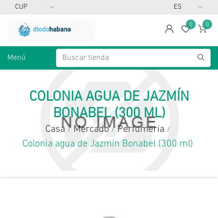
0
0
span
Lista d
Ca
Menú
COLONIA AGUA DE JAZMÍN
BONABEL (300 ML)
Casa
Mercado
Perfumería
/
/
/
Colonia agua de Jazmín Bonabel (300 ml)