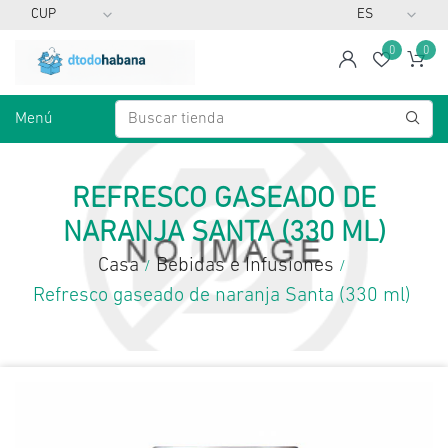
0
0
span
Lista d
Ca
Menú
REFRESCO GASEADO DE
NARANJA SANTA (330 ML)
Casa
Bebidas e Infusiones
/
/
Refresco gaseado de naranja Santa (330 ml)