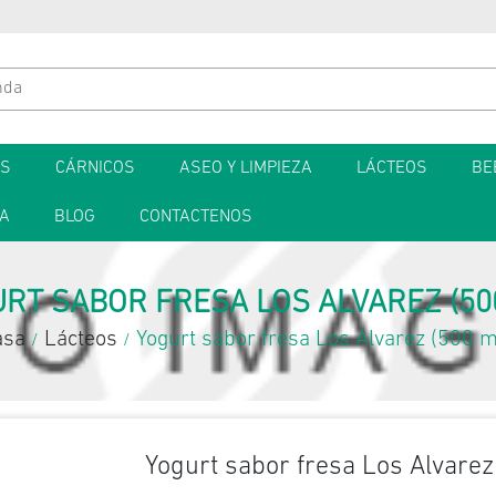
ES
CÁRNICOS
ASEO Y LIMPIEZA
LÁCTEOS
BE
TA
BLOG
CONTACTENOS
RT SABOR FRESA LOS ALVAREZ (50
asa
Lácteos
Yogurt sabor fresa Los Alvarez (500 m
/
/
Yogurt sabor fresa Los Alvarez