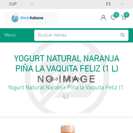
0
0
span
Lista d
Ca
Menú
YOGURT NATURAL NARANJA
PIÑA LA VAQUITA FELIZ (1 L)
Casa
Lácteos
/
/
Yogurt Natural Naranja Piña la Vaquita Feliz (1
L)