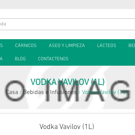
ES
CÁRNICOS
ASEO Y LIMPIEZA
LÁCTEOS
BE
TA
BLOG
CONTACTENOS
VODKA VAVILOV (1L)
Casa
Bebidas e Infusiones
Vodka Vavilov (1L)
/
/
Vodka Vavilov (1L)