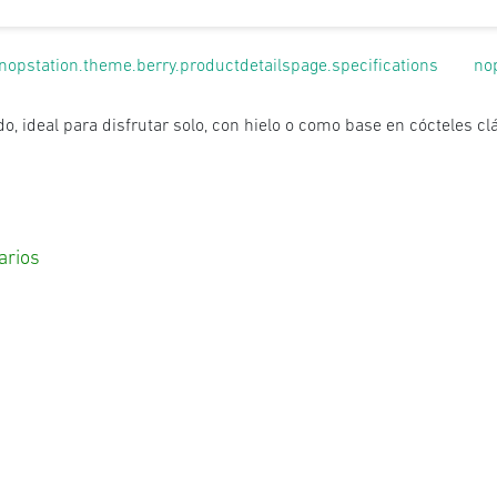
nopstation.theme.berry.productdetailspage.specifications
no
do, ideal para disfrutar solo, con hielo o como base en cócteles c
arios