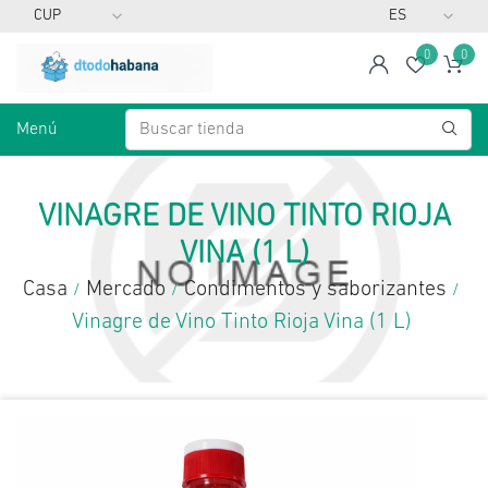
0
0
span
Lista d
Ca
Menú
VINAGRE DE VINO TINTO RIOJA
VINA (1 L)
Casa
Mercado
Condimentos y saborizantes
/
/
/
Vinagre de Vino Tinto Rioja Vina (1 L)