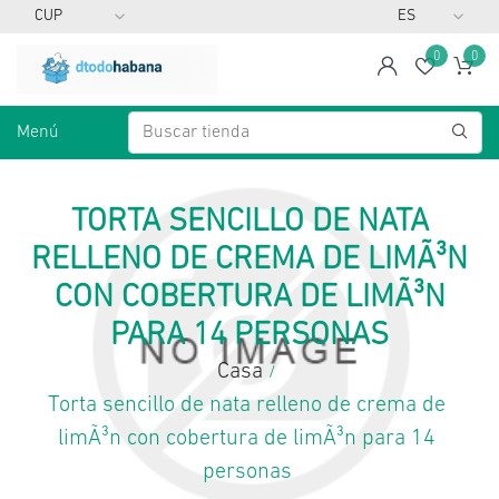
0
0
span
Lista d
Ca
Menú
TORTA SENCILLO DE NATA
RELLENO DE CREMA DE LIMÃ³N
CON COBERTURA DE LIMÃ³N
PARA 14 PERSONAS
Casa
/
Torta sencillo de nata relleno de crema de
limÃ³n con cobertura de limÃ³n para 14
personas