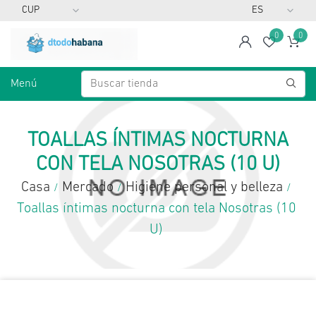
0
0
span
Lista d
Ca
Menú
TOALLAS ÍNTIMAS NOCTURNA
CON TELA NOSOTRAS (10 U)
Casa
Mercado
Higiene personal y belleza
/
/
/
Toallas íntimas nocturna con tela Nosotras (10
U)