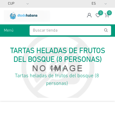
0
0
span
Lista d
Ca
Menú
TARTAS HELADAS DE FRUTOS
DEL BOSQUE (8 PERSONAS)
Casa
/
Tartas heladas de frutos del bosque (8
personas)