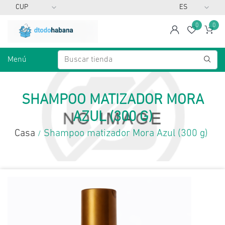
0
0
span
Lista d
Ca
Menú
SHAMPOO MATIZADOR MORA
AZUL (300 G)
Casa
Shampoo matizador Mora Azul (300 g)
/