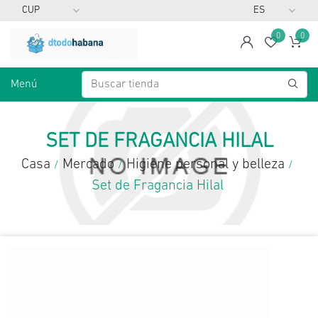
0
0
span
Lista d
Ca
Menú
SET DE FRAGANCIA HILAL
Casa
Mercado
Higiene personal y belleza
/
/
/
Set de Fragancia Hilal