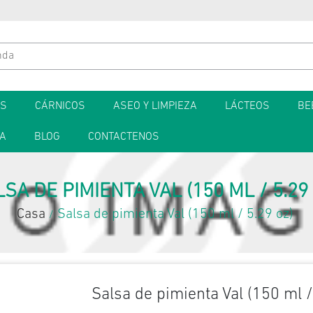
ES
CÁRNICOS
ASEO Y LIMPIEZA
LÁCTEOS
BE
TA
BLOG
CONTACTENOS
SA DE PIMIENTA VAL (150 ML / 5.29
Casa
Salsa de pimienta Val (150 ml / 5.29 oz)
/
Salsa de pimienta Val (150 ml /