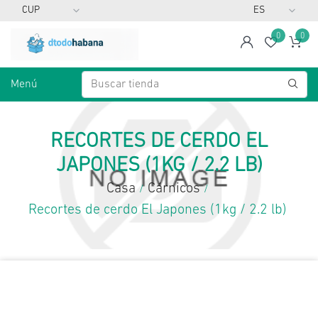
0
0
span
Lista d
Ca
Menú
RECORTES DE CERDO EL
JAPONES (1KG / 2.2 LB)
Casa
Cárnicos
/
/
Recortes de cerdo El Japones (1kg / 2.2 lb)