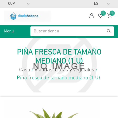
0
0
span
Lista d
Ca
Menú
PIÑA FRESCA DE TAMAÑO
MEDIANO (1 U)
Casa
Viandas, frutas y vegetales
/
/
Piña fresca de tamaño mediano (1 U)