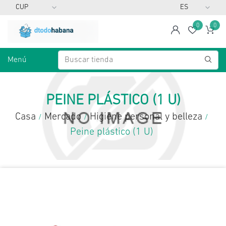
0
0
span
Lista d
Ca
Menú
PEINE PLÁSTICO (1 U)
Casa
Mercado
Higiene personal y belleza
/
/
/
Peine plástico (1 U)