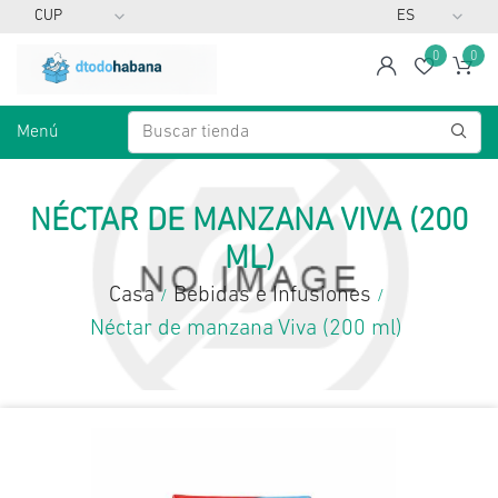
0
0
span
Lista d
Ca
Menú
NÉCTAR DE MANZANA VIVA (200
ML)
Casa
Bebidas e Infusiones
/
/
Néctar de manzana Viva (200 ml)