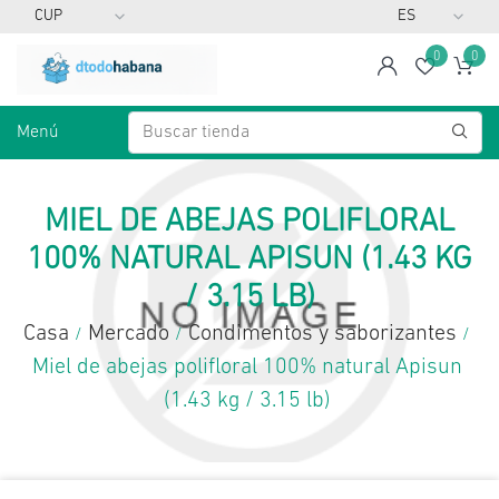
0
0
span
Lista d
Ca
Menú
MIEL DE ABEJAS POLIFLORAL
100% NATURAL APISUN (1.43 KG
/ 3.15 LB)
Casa
Mercado
Condimentos y saborizantes
/
/
/
Miel de abejas polifloral 100% natural Apisun
(1.43 kg / 3.15 lb)