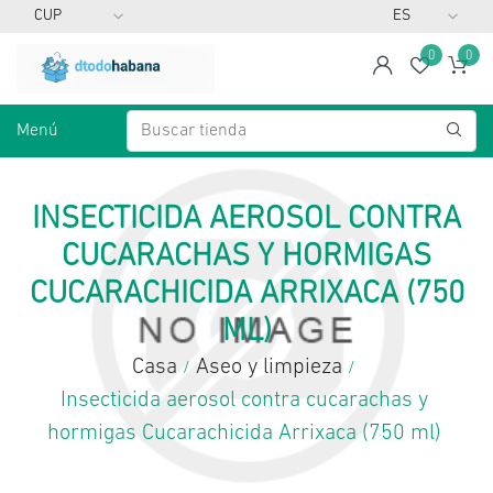
0
0
span
Lista d
Ca
Menú
INSECTICIDA AEROSOL CONTRA
CUCARACHAS Y HORMIGAS
CUCARACHICIDA ARRIXACA (750
ML)
Casa
Aseo y limpieza
/
/
Insecticida aerosol contra cucarachas y
hormigas Cucarachicida Arrixaca (750 ml)