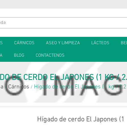
ES
CÁRNICOS
ASEO Y LIMPIEZA
LÁCTEOS
BE
TA
BLOG
CONTACTENOS
DO DE CERDO EL JAPONES (1 KG / 2.
sa
Cárnicos
Hígado de cerdo El Japones (1 kg / 2.2 
/
/
Hígado de cerdo El Japones (1 k