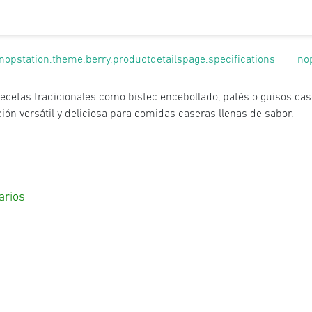
nopstation.theme.berry.productdetailspage.specifications
no
recetas tradicionales como bistec encebollado, patés o guisos case
ión versátil y deliciosa para comidas caseras llenas de sabor.
arios