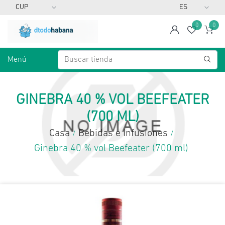
0
0
span
Lista d
Ca
Menú
GINEBRA 40 % VOL BEEFEATER
(700 ML)
Casa
Bebidas e Infusiones
/
/
Ginebra 40 % vol Beefeater (700 ml)