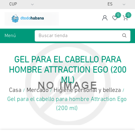
0
0
span
Lista d
Ca
Menú
GEL PARA EL CABELLO PARA
HOMBRE ATTRACTION EGO (200
ML)
Casa
Mercado
Higiene personal y belleza
/
/
/
Gel para el cabello para hombre Attraction Ego
(200 ml)