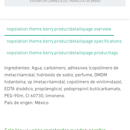
ENVIAR UN CORREO ELECTRÓNICO A UN AMIGO
nopstation.theme.berry.productdetailspage.overview
nopstation.theme.berry.productdetailspage.specifications
nopstation.theme.berry.productdetailspage.producttags
Ingredientes: Agua, carbómero, adhesivos (copolímero de
metacrilamida), hidróxido de sodio, perfume, DMDM
hidantoína, vp (metacrilamida), copolímero de vinilimidazol,
EDTA disódico, propilenglicol, yodopropinil butilcarbamato,
PEG-90m, CI 60730, limoneno.
País de origen: México