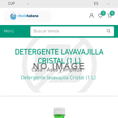
0
0
span
Lista d
Ca
Menú
DETERGENTE LAVAVAJILLA
CRISTAL (1 L)
Casa
Aseo y limpieza
/
/
Detergente lavavajilla Cristal (1 L)