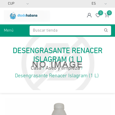
0
0
span
Lista d
Ca
Menú
DESENGRASANTE RENACER
ISLAGRAM (1 L)
Casa
Aseo y limpieza
/
/
Desengrasante Renacer Islagram (1 L)