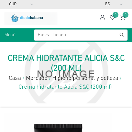
0
0
span
Lista d
Ca
Menú
CREMA HIDRATANTE ALICIA S&C
(200 ML)
Casa
Mercado
Higiene personal y belleza
/
/
/
Crema hidratante Alicia S&C (200 ml)