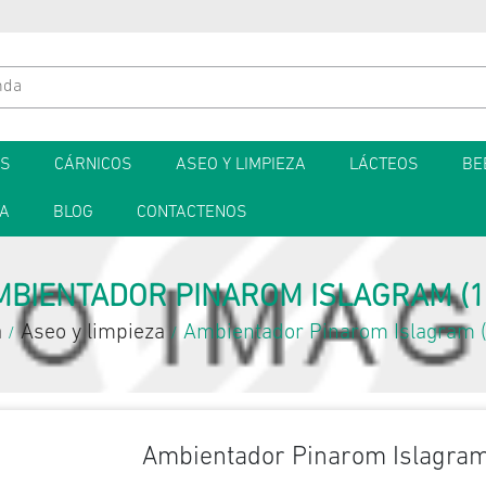
ES
CÁRNICOS
ASEO Y LIMPIEZA
LÁCTEOS
BE
TA
BLOG
CONTACTENOS
MBIENTADOR PINAROM ISLAGRAM (1 
a
Aseo y limpieza
Ambientador Pinarom Islagram (
/
/
Ambientador Pinarom Islagram