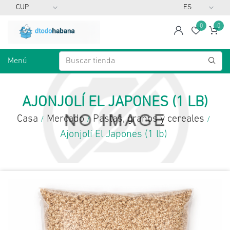
0
0
span
Lista d
Ca
Menú
AJONJOLÍ EL JAPONES (1 LB)
Casa
Mercado
Pastas, granos y cereales
/
/
/
Ajonjolí El Japones (1 lb)